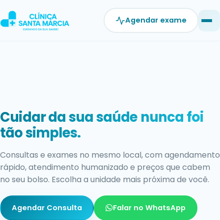
Pular
para
Agendar exame
o
conteúdo
Exames com resultado rápido e
confiável.
Estrutura moderna, equipe qualificada e laudos ágeis
para você não perder tempo cuidando do que mais
importa: a sua saúde.
Agendar Exame
Falar no WhatsApp