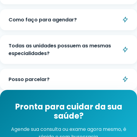
WhatsApp. Basta escolher a especialidade e
Todas as unidades possuem as mesmas
unidade desejada.
especialidades?
A disponibilidade de especialidades pode variar
entre as unidades. Consulte pelo WhatsApp ou
Posso parcelar?
telefone qual unidade atende a especialidade
desejada mais próxima de você.
Sim, pode ser feito em até 10x sem juros, com
parcelas de valor mínimo de R$100,00.
Pronta para cuidar da sua
saúde?
Agende sua consulta ou exame agora mesmo, é
rápido e sem burocracia.
Falar no WhatsApp