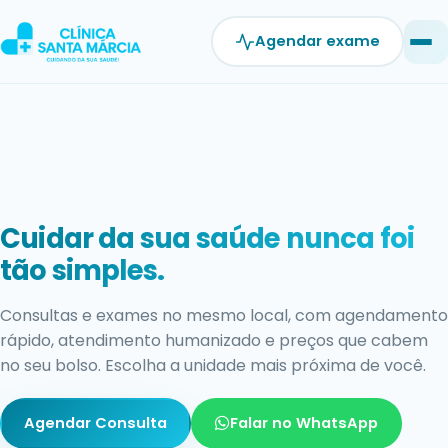
Pular
para
Agendar exame
o
conteúdo
Exames com resultado rápido e
confiável.
Estrutura moderna, equipe qualificada e laudos ágeis
para você não perder tempo cuidando do que mais
importa: a sua saúde.
Agendar Exame
Falar no WhatsApp