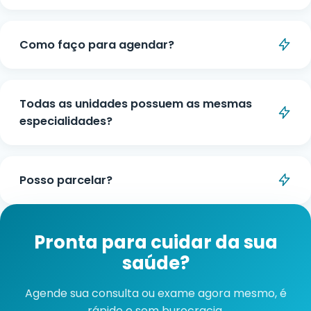
WhatsApp. Basta escolher a especialidade e
Todas as unidades possuem as mesmas
unidade desejada.
especialidades?
A disponibilidade de especialidades pode variar
entre as unidades. Consulte pelo WhatsApp ou
Posso parcelar?
telefone qual unidade atende a especialidade
desejada mais próxima de você.
Sim, pode ser feito em até 10x sem juros, com
parcelas de valor mínimo de R$100,00.
Pronta para cuidar da sua
saúde?
Agende sua consulta ou exame agora mesmo, é
rápido e sem burocracia.
Falar no WhatsApp