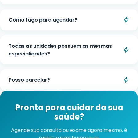
Não. Você pode ser atendido tanto por convênio
quanto de forma particular, com valores
Como faço para agendar?
acessíveis e opções de parcelamento.
Você pode agendar por telefone ou pelo
WhatsApp. Basta escolher a especialidade e
Todas as unidades possuem as mesmas
unidade desejada.
especialidades?
A disponibilidade de especialidades pode variar
entre as unidades. Consulte pelo WhatsApp ou
Posso parcelar?
telefone qual unidade atende a especialidade
desejada mais próxima de você.
Sim, pode ser feito em até 10x sem juros, com
parcelas de valor mínimo de R$100,00.
Pronta para cuidar da sua
saúde?
Agende sua consulta ou exame agora mesmo, é
rápido e sem burocracia.