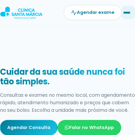
Pular
para
Agendar exame
o
conteúdo
Exames com resultado rápido e
confiável.
Estrutura moderna, equipe qualificada e laudos ágeis
para você não perder tempo cuidando do que mais
importa: a sua saúde.
Agendar Exame
Falar no WhatsApp