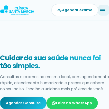
Pular
para
Agendar exame
o
conteúdo
Exames com resultado rápido e
confiável.
Estrutura moderna, equipe qualificada e laudos ágeis
para você não perder tempo cuidando do que mais
importa: a sua saúde.
Agendar Exame
Falar no WhatsApp