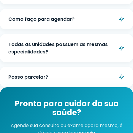
Não. Você pode ser atendido tanto por convênio
quanto de forma particular, com valores
Como faço para agendar?
acessíveis e opções de parcelamento.
Você pode agendar por telefone ou pelo
WhatsApp. Basta escolher a especialidade e
Todas as unidades possuem as mesmas
unidade desejada.
especialidades?
A disponibilidade de especialidades pode variar
entre as unidades. Consulte pelo WhatsApp ou
Posso parcelar?
telefone qual unidade atende a especialidade
desejada mais próxima de você.
Sim, pode ser feito em até 10x sem juros, com
parcelas de valor mínimo de R$100,00.
Pronta para cuidar da sua
saúde?
Agende sua consulta ou exame agora mesmo, é
rápido e sem burocracia.