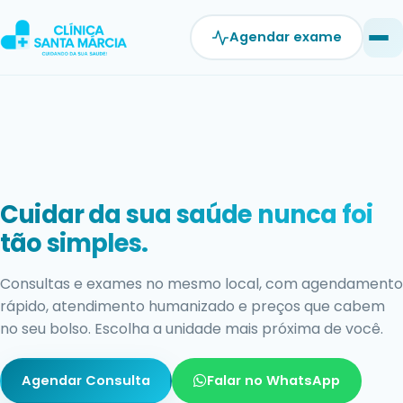
Pular
para
Agendar exame
o
conteúdo
Exames com resultado rápido e
confiável.
Estrutura moderna, equipe qualificada e laudos ágeis
para você não perder tempo cuidando do que mais
importa: a sua saúde.
Agendar Exame
Falar no WhatsApp